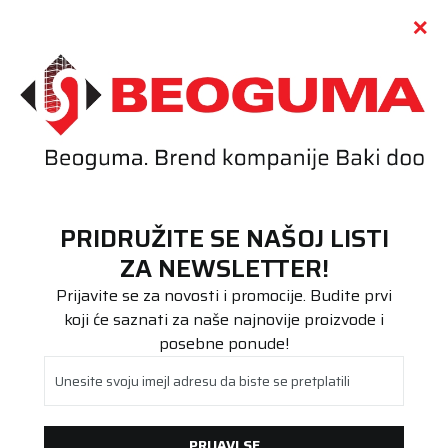
Call centar
011 655 66 11
i
011 655 66 77
(
0
)
(
0
)
PRETRAŽI SAJT
PRIDRUŽITE SE NAŠOJ LISTI
Beoguma
Proizvodi
ZA NEWSLETTER!
Stari DOT
215/60R17C TransTech II 109/107T .
Prijavite se za novosti i promocije. Budite prvi
koji će saznati za naše najnovije proizvode i
posebne ponude!
Unesite svoju imejl adresu da biste se pretplatili
PRIJAVI SE