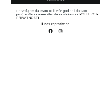
Potvrđujem da imam 18 ili više godina i da sam
pročitao/la, razumeo/la i da se slažem sa
POLITIKOM
PRIVATNOSTI
ili nas zapratite na
STARI DOT
215/60R17C
TRANSTECH II 109/107T
Šifra artikla:
23452253
.