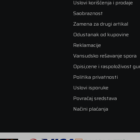
Uslovi korišćenja i prodaje
Saobraznost
Zamena za drugi artikal
Odustanak od kupovine
Reklamacije
Vansudsko rešavanje spora
Opisi,cene i raspoloživost g
Politika privatnosti
Uslovi isporuke
Povraćaj sredstava
Načini plaćanja