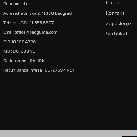
O nama
Beoguma d.o.o.
Kontakt
Adresa:
Radnička 2, 11030 Beograd
Telefon:
+381 11 655 6677
Zaposlenje
Email:
office@beoguma.com
Sertifikati
PIB:
102004720
MB :
06193846
Radno vreme:
8h-18h
Račun:
Banca Intesa 160-275941-51