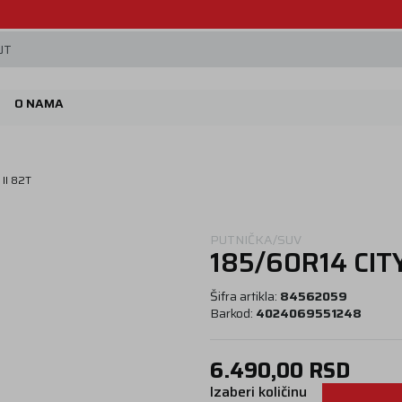
Beoguma, nov servis na Železniku.
JT
O NAMA
II 82T
PUTNIČKA/SUV
185/60R14 CITY
Šifra artikla:
84562059
Barkod:
4024069551248
6.490,00
RSD
Izaberi količinu