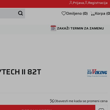
Prijava
Registracija
Mehanika automobila u Beogumu.
Omiljeno
(
0
)
Korpa
(
0
ZAKAŽI TERMIN ZA ZAMENU
TECH II 82T
Obavesti me kada se promeni cena