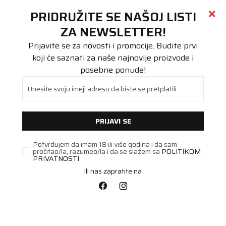
Call centar
011 655 66 11
i
011 655 66 77
(
0
)
(
0
)
PRETRAŽI SAJT
PRIDRUŽITE SE NAŠOJ LISTI
Beoguma
Proizvodi
ZA NEWSLETTER!
Putnička/SUV
205/65R15 ProTech NewGen 94V
Prijavite se za novosti i promocije. Budite prvi
koji će saznati za naše najnovije proizvode i
posebne ponude!
Unesite svoju imejl adresu da biste se pretplatili
PRIJAVI SE