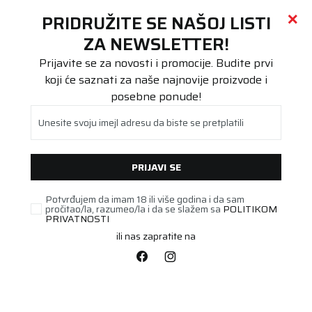
Call centar
011 655 66 11
i
011 655 66 77
(
0
)
(
0
)
PRETRAŽI SAJT
PRIDRUŽITE SE NAŠOJ LISTI
Beoguma
Proizvodi
ZA NEWSLETTER!
Putnička/SUV
235/40R19 WinTech NewGen 96V XL FR
Prijavite se za novosti i promocije. Budite prvi
koji će saznati za naše najnovije proizvode i
posebne ponude!
Unesite svoju imejl adresu da biste se pretplatili
PRIJAVI SE