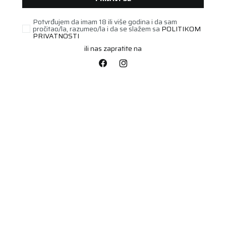
Potvrđujem da imam 18 ili više godina i da sam
pročitao/la, razumeo/la i da se slažem sa
POLITIKOM
PRIVATNOSTI
ili nas zapratite na
PUTNIČKA/SUV
225/45R19 WINTECH
NEWGEN 96V XL FR
Šifra artikla:
85563453
Barkod:
4024069005291