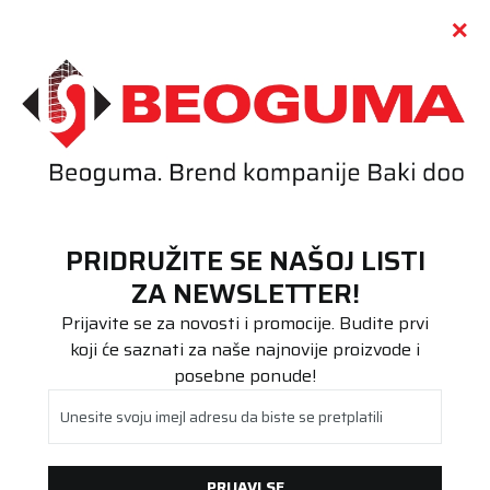
Call centar
011 655 66 11
i
011 655 66 77
(
0
)
(
0
)
PRETRAŽI SAJT
PRIDRUŽITE SE NAŠOJ LISTI
Beoguma
Proizvodi
ZA NEWSLETTER!
Putnička/SUV
225/45R19 WinTech NewGen 96V XL FR
Prijavite se za novosti i promocije. Budite prvi
koji će saznati za naše najnovije proizvode i
posebne ponude!
Unesite svoju imejl adresu da biste se pretplatili
PRIJAVI SE