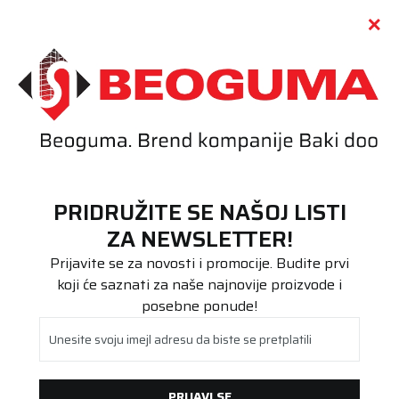
Call centar
011 655 66 11
i
011 655 66 77
(
0
)
(
0
)
PRETRAŽI SAJT
PRIDRUŽITE SE NAŠOJ LISTI
Beoguma
Proizvodi
ZA NEWSLETTER!
Putnička/SUV
185/65R14 WinTech NewGen 86T
Prijavite se za novosti i promocije. Budite prvi
koji će saznati za naše najnovije proizvode i
posebne ponude!
Unesite svoju imejl adresu da biste se pretplatili
PRIJAVI SE