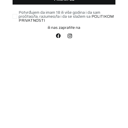
Potvrđujem da imam 18 ili više godina i da sam
pročitao/la, razumeo/la i da se slažem sa
POLITIKOM
PRIVATNOSTI
ili nas zapratite na
PUTNIČKA/SUV
185/65R14 WINTECH
NEWGEN 86T
Šifra artikla:
85563475
Barkod:
4024069005215