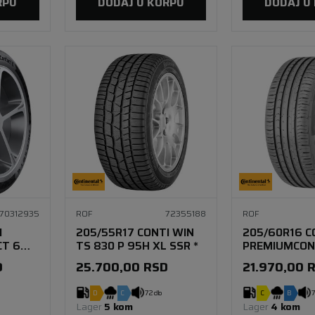
RPU
DODAJ U KORPU
DODAJ U
70312935
ROF
72355188
ROF
I
205/55R17 CONTI WIN
205/60R16 C
T 6
TS 830 P 95H XL SSR *
PREMIUMCON
96V XL SSR *
D
25.700,00
RSD
21.970,00
D
C
72 db
C
B
7
Lager 
5 kom
Lager 
4 kom