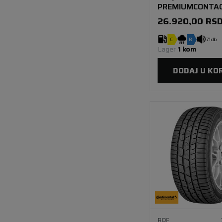
PREMIUMCONTAC
92W SSR *
26.920,00
RS
C
B
71 db
Lager 
1 kom
DODAJ U KO
ROF