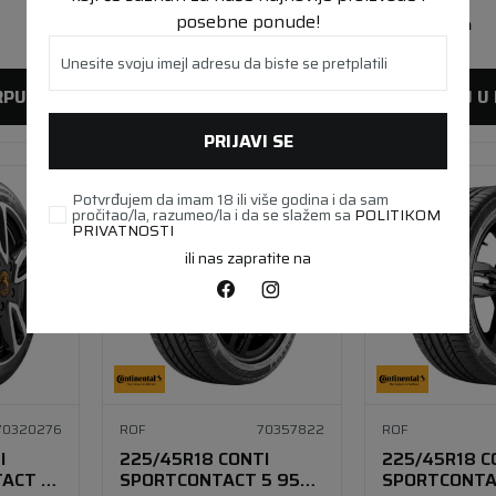
posebne ponude!
Lager 
11 kom
Lager 
7 kom
Unesite svoju imejl adresu da biste se pretplatili
RPU
DODAJ U KORPU
DODAJ U
PRIJAVI SE
Potvrđujem da imam 18 ili više godina i da sam
pročitao/la, razumeo/la i da se slažem sa
POLITIKOM
PRIVATNOSTI
ili nas zapratite na
70320276
ROF
70357822
ROF
I
225/45R18 CONTI
225/45R18 C
ACT 2
SPORTCONTACT 5 95Y
SPORTCONTA