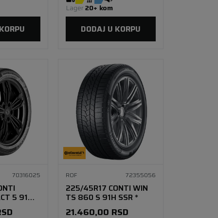
Lager 
20+ kom
 KORPU
DODAJ U KORPU
70316025
ROF
72355056
ONTI
225/45R17 CONTI WIN
CT 5 91W
TS 860 S 91H SSR *
RSD
21.460,00
RSD