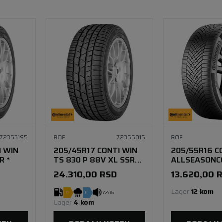
72353195
ROF
72355015
ROF
I WIN
205/45R17 CONTI WIN
205/55R16 C
R *
TS 830 P 88V XL SSR
ALLSEASONC
FR
94V XL SSR
24.310,00
RSD
13.620,00
Lager 
12 kom
D
C
72 db
Lager 
4 kom