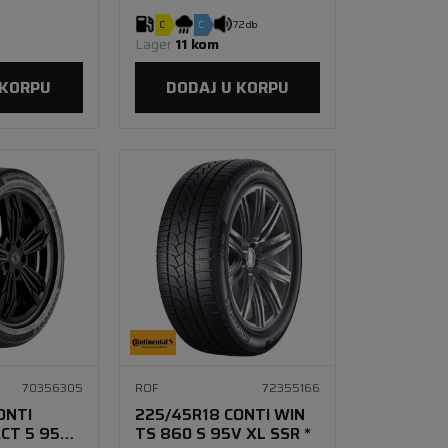
C
C
72 db
Lager 
11 kom
 KORPU
DODAJ U KORPU
70356305
ROF
72355166
ONTI
225/45R18 CONTI WIN
CT 5 95Y
TS 860 S 95V XL SSR *