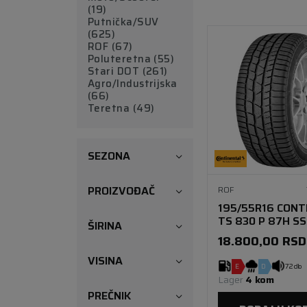
(19)
(9)
(2)
Putnička/SUV
(3)
(625)
ROF (67)
Poluteretna (55)
Stari DOT (261)
Agro/Industrijska
(66)
Teretna (49)
SEZONA
PROIZVOĐAČ
ROF
195/55R16 CONT
TS 830 P 87H SS
ŠIRINA
18.800,00
RSD
VISINA
E
D
72 db
Lager 
4 kom
PREČNIK