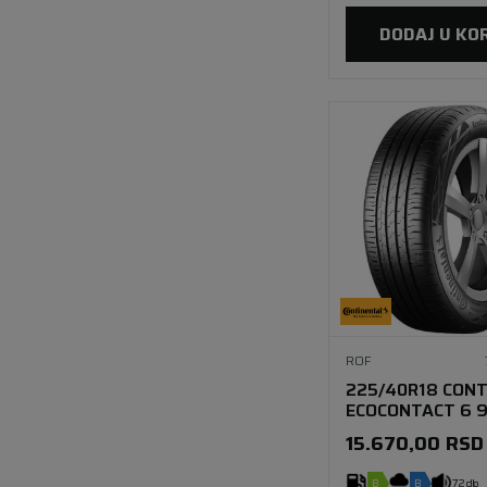
DODAJ U KO
ROF
225/40R18 CONT
ECOCONTACT 6 9
SSR *
15.670,00
RSD
B
B
72 db