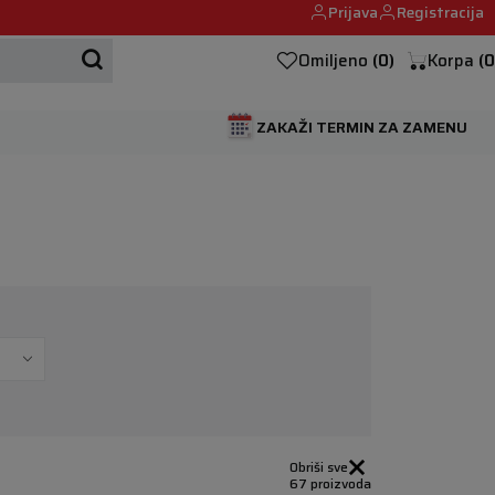
Prijava
Registracija
Mehanika automobila u Beogumu.
Omiljeno
(
0
)
Korpa
(
0
ZAKAŽI TERMIN ZA ZAMENU
Obriši sve
67 proizvoda