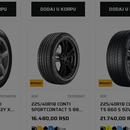
RPU
DODAJ U KORPU
DODAJ U
70358516
ROF
70358967
ROF
I
225/40R18 CONTI
225/40R18 C
2Y XL
SPORTCONTACT 5 88Y
TS 860 S 92V
SSR * FR
16.480,00
RSD
21.740,00
D
B
71 db
C
C
7