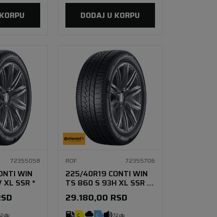
 KORPU
DODAJ U KORPU
72355058
ROF
72355706
ONTI WIN
225/40R19 CONTI WIN
 XL SSR *
TS 860 S 93H XL SSR *
FR
RSD
29.180,00
RSD
2 db
C
C
72 db