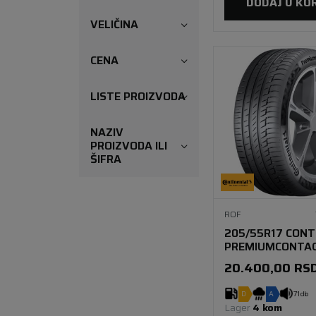
DODAJ U KO
VELIČINA
CENA
LISTE PROIZVODA
NAZIV
PROIZVODA ILI
ŠIFRA
ROF
205/55R17 CONT
PREMIUMCONTAC
91V SSR FR
20.400,00
RS
D
A
71 db
Lager 
4 kom