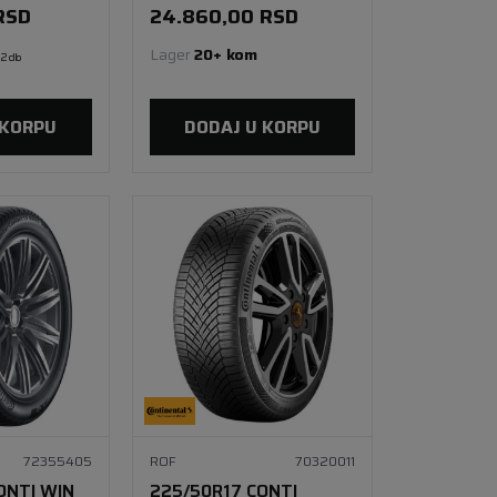
FR
RSD
24.860,00
RSD
Lager 
20+ kom
2 db
 KORPU
DODAJ U KORPU
72355405
ROF
70320011
ONTI WIN
225/50R17 CONTI