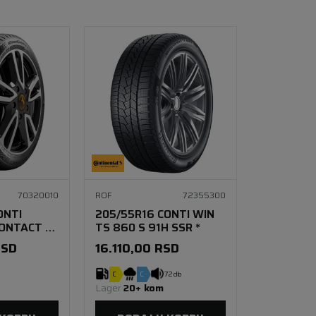
70320010
ROF
72355300
ONTI
205/55R16 CONTI WIN
ONTACT 2
TS 860 S 91H SSR *
RSD
16.110,00
RSD
C
C
72 db
Lager 
20+ kom