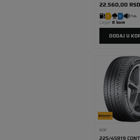
95Y XL SSR FR
22.560,00
RS
D
B
71 db
Lager 
8 kom
DODAJ U KO
ROF
225/45R19 CONT