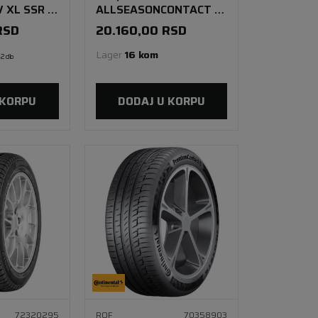
 XL SSR *
ALLSEASONCONTACT 2
98W XL SSR FR
RSD
20.160,00
RSD
Lager 
16 kom
2 db
 KORPU
DODAJ U KORPU
72320295
ROF
70358903