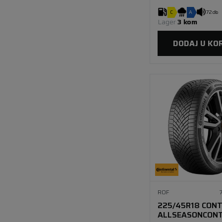
C
A
72 db
Lager 
3 kom
DODAJ U KO
ROF
225/45R18 CONT
ALLSEASONCONT