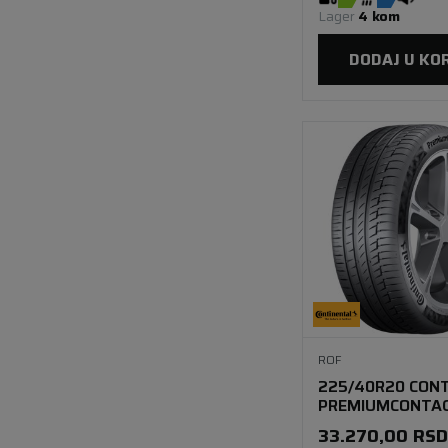
Lager 
4 kom
DODAJ U KO
ROF
225/40R20 CONT
PREMIUMCONTAC
94Y XL SSR FR
33.270,00
RSD