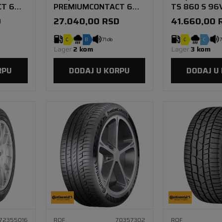
T 6
PREMIUMCONTACT 6
TS 860 S 96V
92W SSR *
FR
D
27.040,00
RSD
41.660,00
C
B
71 db
C
C
7
Lager 
2 kom
Lager 
3 kom
RPU
DODAJ U KORPU
DODAJ U
72355016
ROF
70357302
ROF