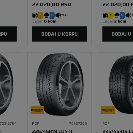
XL SSR * FR
XL SSR MOE 
D
22.020,00
RSD
22.020,00
D
B
71 db
C
B
7
Lager 
6 kom
Lager 
2 kom
RPU
DODAJ U KORPU
DODAJ U
70315764
ROF
70357305
ROF
I
225/45R19 CONTI
225/45R19 C