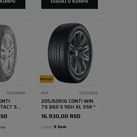
 KORPU
DODAJ U KORPU
70358686
ROF
72355052
ONTI
205/60R16 CONTI WIN
TACT 5
TS 860 S 96H XL SSR *
RSD
16.930,00
RSD
Lager 
9 kom
1 db