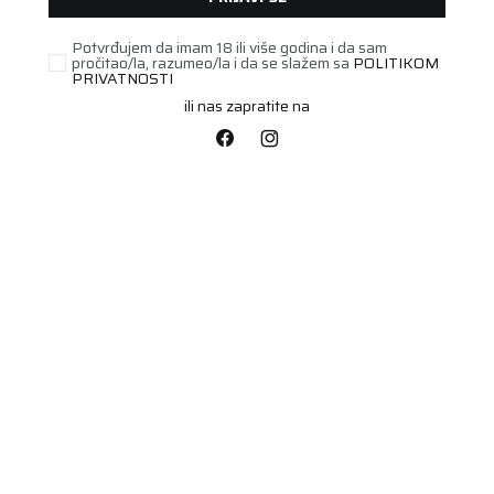
(15)
(1)
(46)
(21)
(20)
(25)
(38)
Potvrđujem da imam 18 ili više godina i da sam
(19)
(42)
pročitao/la, razumeo/la i da se slažem sa
POLITIKOM
(45)
(26)
(38)
PRIVATNOSTI
(36)
(29)
(14)
(44)
(25)
(16)
ili nas zapratite na
(29)
(13)
(5)
continental
(23)
(36)
(1)
Obriši sve
(10)
(20)
261 proizvoda
(12)
(6)
(16)
(2)
(9)
(1)
STARI DOT
23312176
STARI DOT
22312306