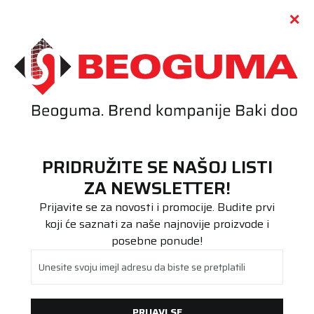
Call centar
011 655 66 11
i
011 655 66 77
(
0
)
(
0
)
PRETRAŽI SAJT
PRIDRUŽITE SE NAŠOJ LISTI
Beoguma
Proizvodi
ZA NEWSLETTER!
Stari DOT
Prijavite se za novosti i promocije. Budite prvi
koji će saznati za naše najnovije proizvode i
STARI DOT
posebne ponude!
Širina
Visina
Unesite svoju imejl adresu da biste se pretplatili
(4)
(2)
(6)
(10)
(8)
(25)
Prečnik
PRIJAVI SE
(8)
(37)