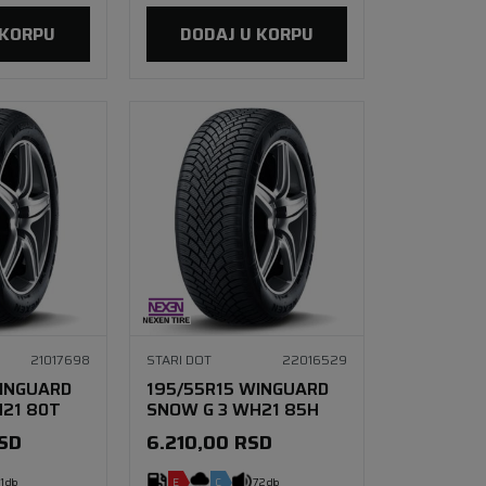
 KORPU
DODAJ U KORPU
21017698
STARI DOT
22016529
WINGUARD
195/55R15 WINGUARD
21 80T
SNOW G 3 WH21 85H
SD
6.210,00
RSD
1 db
E
C
72 db