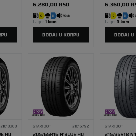
6.280,00
RSD
6.360,00
R
C
B
70 db
C
B
6
Lager 
1 kom
Lager 
3 kom
RPU
DODAJ U KORPU
DODAJ U
21018308
STARI DOT
21016792
STARI DOT
UE HD
205/65R16 N'BLUE HD
215/35R18 N