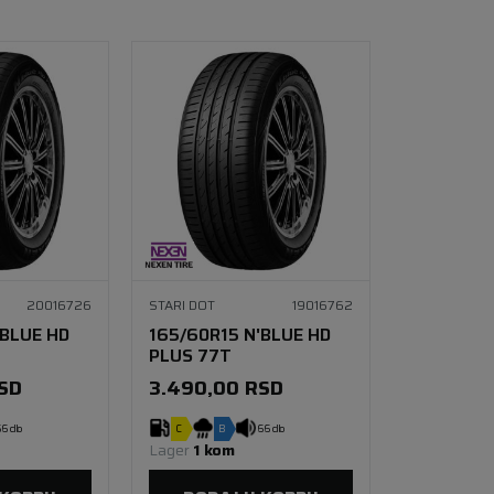
20016726
STARI DOT
19016762
'BLUE HD
165/60R15 N'BLUE HD
PLUS 77T
SD
3.490,00
RSD
6 db
C
B
66 db
Lager 
1 kom