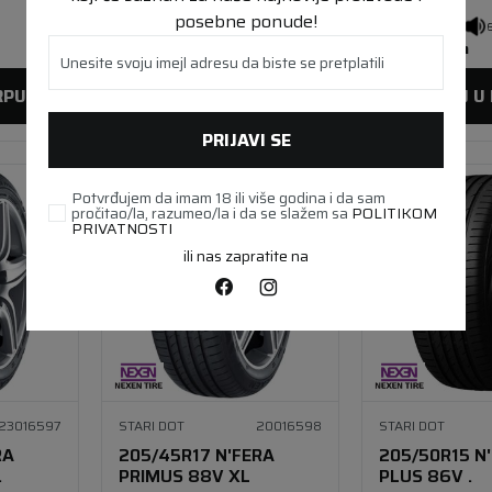
posebne ponude!
C
B
70 db
B
A
6
Lager 
6 kom
Lager 
4 kom
Unesite svoju imejl adresu da biste se pretplatili
RPU
DODAJ U KORPU
DODAJ U
PRIJAVI SE
Potvrđujem da imam 18 ili više godina i da sam
pročitao/la, razumeo/la i da se slažem sa
POLITIKOM
PRIVATNOSTI
ili nas zapratite na
23016597
STARI DOT
20016598
STARI DOT
RA
205/45R17 N'FERA
205/50R15 N
.
PRIMUS 88V XL
PLUS 86V .