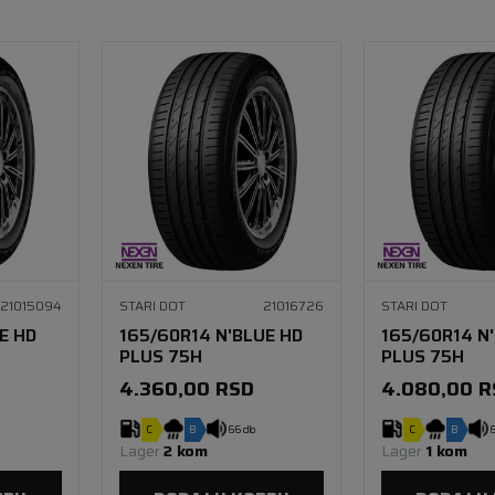
(10)
(4)
(8)
21015094
STARI DOT
21016726
STARI DOT
E HD
165/60R14 N'BLUE HD
165/60R14 N
PLUS 75H
PLUS 75H
4.360,00
RSD
4.080,00
R
C
B
66 db
C
B
6
Lager 
2 kom
Lager 
1 kom