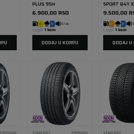
PLUS 95H
SPORT 84Y X
6.900,00
RSD
9.500,00
R
C
B
67 db
D
B
7
Lager 
1 kom
Lager 
1 kom
RPU
DODAJ U KORPU
DODAJ U
23017482
STARI DOT
23016601
STARI DOT