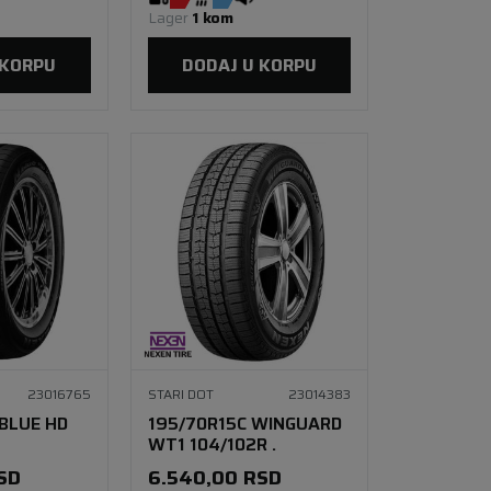
Lager 
1 kom
 KORPU
DODAJ U KORPU
23016765
STARI DOT
23014383
'BLUE HD
195/70R15C WINGUARD
WT1 104/102R .
SD
6.540,00
RSD