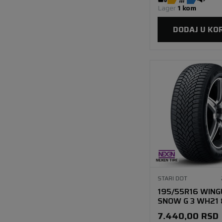
Lager 
1 kom
DODAJ U KO
STARI DOT
195/55R16 WIN
SNOW G 3 WH21 
7.440,00
RSD