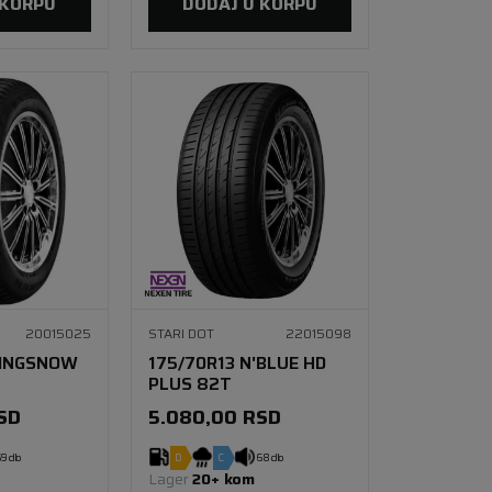
 KORPU
DODAJ U KORPU
20015025
STARI DOT
22015098
WINGSNOW
175/70R13 N'BLUE HD
PLUS 82T
SD
5.080,00
RSD
9 db
D
C
68 db
Lager 
20+ kom