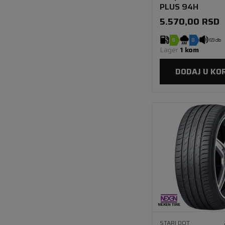
PLUS 94H
5.570,00
RSD
B
B
69 db
Lager 
1 kom
DODAJ U KO
STARI DOT