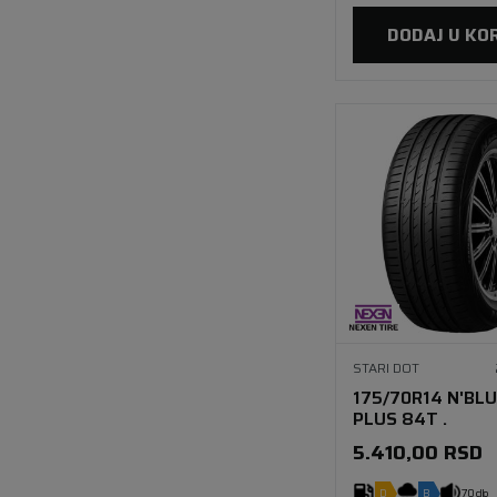
DODAJ U KO
STARI DOT
175/70R14 N'BLU
PLUS 84T .
5.410,00
RSD
D
B
70 db