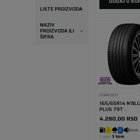
DODAJ U KO
LISTE PROIZVODA
NAZIV
PROIZVODA ILI
ŠIFRA
STARI DOT
165/65R14 N'BL
PLUS 79T .
4.280,00
RSD
C
B
66 db
Lager 
3 kom