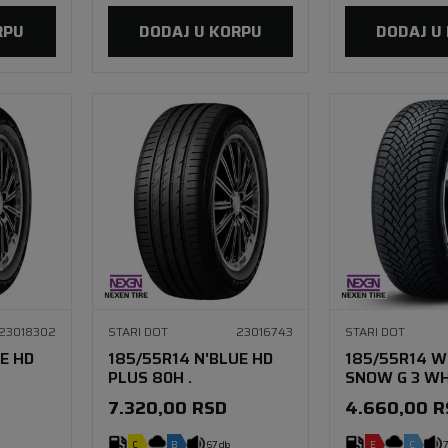
RPU
DODAJ U KORPU
DODAJ U
23018302
STARI DOT
23016743
STARI DOT
E HD
185/55R14 N'BLUE HD
185/55R14 
PLUS 80H .
SNOW G 3 WH
7.320,00
RSD
4.660,00
R
C
B
67 db
E
C
7