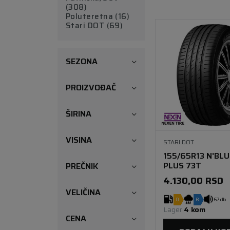
(308)
(7)
(6)
Poluteretna (16)
(6)
Stari DOT (69)
(10)
(3)
(3)
SEZONA
PROIZVOĐAČ
ŠIRINA
VISINA
STARI DOT
155/65R13 N'BLU
PLUS 73T
PREČNIK
4.130,00
RSD
VELIČINA
D
B
67 db
Lager 
4 kom
CENA