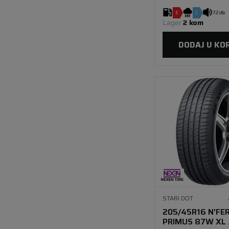
E
C
72 db
Lager 
2 kom
DODAJ U KO
STARI DOT
205/45R16 N'FE
PRIMUS 87W XL 