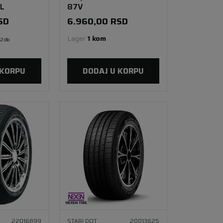
L
87V
SD
6.960,00
RSD
Lager 
1 kom
2 db
 KORPU
DODAJ U KORPU
22016899
STARI DOT
20013625