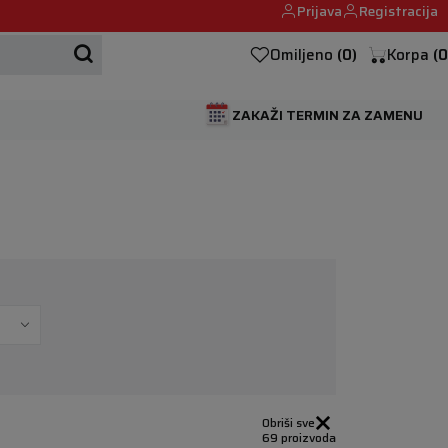
Prijava
Registracija
Mehanika automobila u Beogumu.
Omiljeno
(
0
)
Korpa
(
0
ZAKAŽI TERMIN ZA ZAMENU
Obriši sve
69 proizvoda