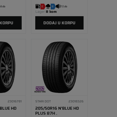
8 db
E
B
72 db
Lager 
8 kom
 KORPU
DODAJ U KORPU
23016781
STARI DOT
23018326
'BLUE HD
205/50R16 N'BLUE HD
PLUS 87H .