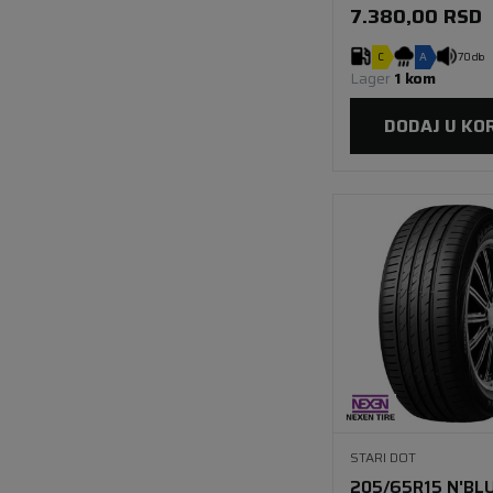
7.380,00
RSD
C
A
70 db
Lager 
1 kom
DODAJ U KO
STARI DOT
205/65R15 N'BL