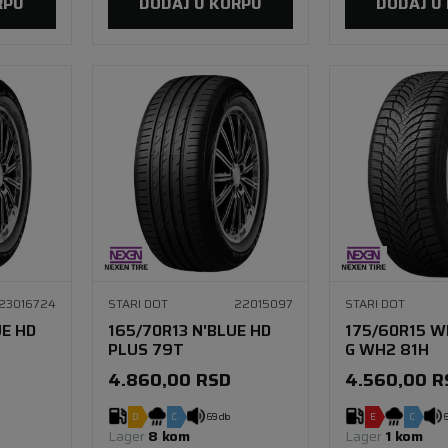
RPU
DODAJ U KORPU
DODAJ U
23016724
STARI DOT
22015097
STARI DOT
UE HD
165/70R13 N'BLUE HD
175/60R15 
PLUS 79T
G WH2 81H
4.860,00
RSD
4.560,00
R
D
C
69 db
E
C
6
Lager 
8 kom
Lager 
1 kom