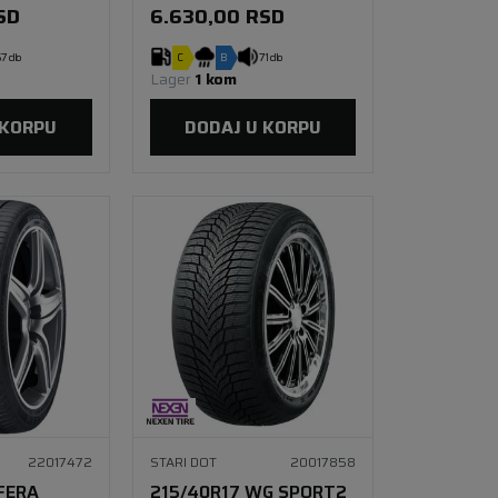
SD
6.630,00
RSD
7 db
C
B
71 db
Lager 
1 kom
 KORPU
DODAJ U KORPU
22017472
STARI DOT
20017858
'FERA
215/40R17 WG SPORT2